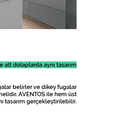
e alt dolaplarda aynı tasarım
lar belirler ve dikey fugalar
melidir. AVENTOS ile hem üst
 tasarım gerçekleştirilebilir.