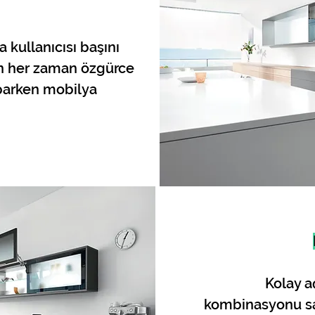
kullanıcısı başını
n her zaman özgürce
aparken mobilya
Kolay 
kombinasyonu s