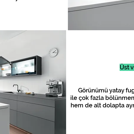
Üst v
Görünümü yatay fuga
ile çok fazla bölünme
hem de alt dolapta aynı