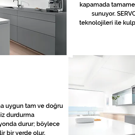
kapamada tamamen 
sunuyor. SERVO
teknolojileri ile ku
ına uygun tam ve doğru
siz durdurma
syonda durur; böylece
ir bir yerde olur.