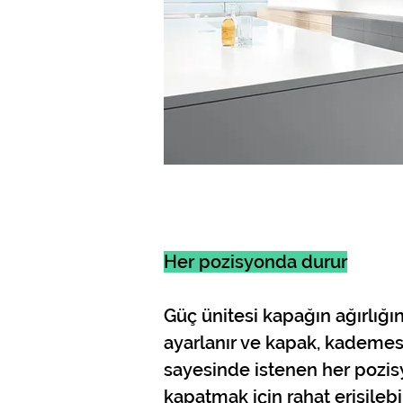
Her pozisyonda durur
Güç ünitesi kapağın ağırlığ
ayarlanır ve kapak, kademe
sayesinde istenen her pozi
kapatmak için rahat erişilebil