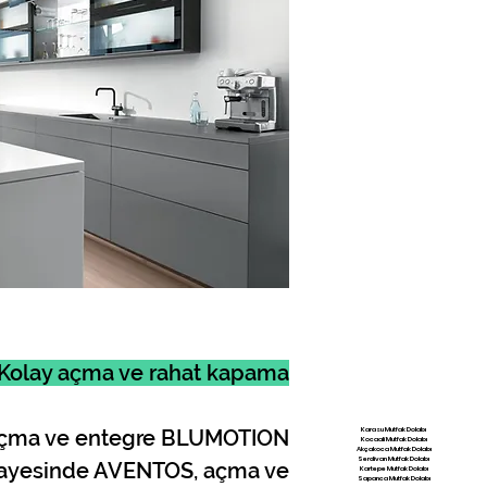
Kolay açma ve rahat kapama
açma ve entegre BLUMOTION
Karasu Mutfak Dolabı
Kocaali Mutfak Dolabı
Akçakoca Mutfak Dolabı
Serdivan Mutfak Dolabı
ayesinde AVENTOS, açma ve
Kartepe Mutfak Dolabı
Sapanca Mutfak Dolabı