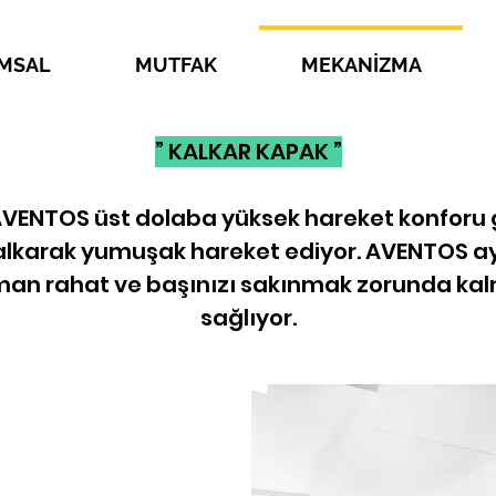
MSAL
MUTFAK
MEKANİZMA
” KALKAR KAPAK ”
AVENTOS üst dolaba yüksek hareket konforu ge
kalkarak yumuşak hareket ediyor. AVENTOS a
man rahat ve başınızı sakınmak zorunda ka
sağlıyor.