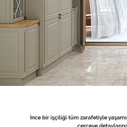
İnce bir işçiliği tüm zarafetiyle yaşam
çerçeve detayların