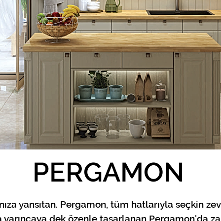
PERGAMON
ınıza yansıtan. Pergamon, tüm hatlarıyla seçkin zev
a varıncaya dek özenle tasarlanan Pergamon'da z