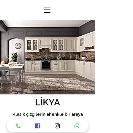
LİKYA
Klasik çizgilerin ahenkle bir araya
geldiği Likya, ferah alanlar yaratmak
için tasarlandı. Sade güzelliğiyle