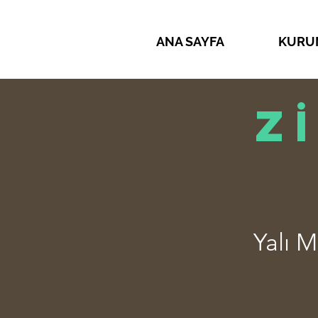
ANA SAYFA
KURU
Z
Yalı 