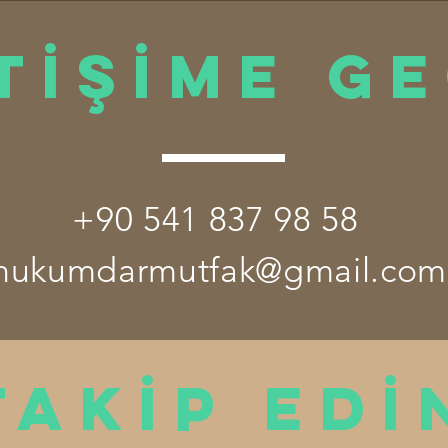
TİŞİME G
+90 541 837 98 58
hukumdarmutfak@gmail.com
TAKİP EDİ