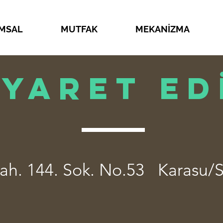
MSAL
MUTFAK
MEKANİZMA
İYARET ED
Mah. 144. Sok. No.53
Karasu/