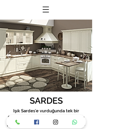
SARDES
Işık Sardes’e vurduğunda tek bir
formda yansımaz. Parlak sevenler için
parlak, yumuşaklığı tercih edenler için